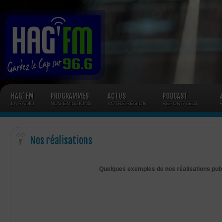
Panneau de gestion des cookies
HAG’ FM
PROGRAMMES
ACTUS
PODCAST
LA RADIO
NOS ÉMISSIONS
VOTRE RÉGION
REPORTAGES
Nos réalisations
Quelques exemples de nos réalisations pub