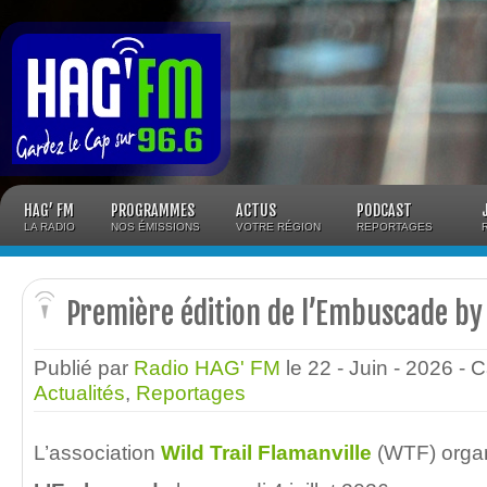
Panneau de gestion des cookies
HAG’ FM
PROGRAMMES
ACTUS
PODCAST
LA RADIO
NOS ÉMISSIONS
VOTRE RÉGION
REPORTAGES
Première édition de l’Embuscade by
Publié par
Radio HAG' FM
le 22 - Juin - 2026
- 
Actualités
,
Reportages
L’association
Wild Trail Flamanville
(WTF) organ