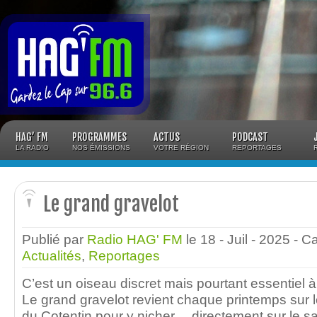
Panneau de gestion des cookies
HAG’ FM
PROGRAMMES
ACTUS
PODCAST
LA RADIO
NOS ÉMISSIONS
VOTRE RÉGION
REPORTAGES
Le grand gravelot
Publié par
Radio HAG' FM
le 18 - Juil - 2025
- C
Actualités
,
Reportages
C’est un oiseau discret mais pourtant essentiel à l
Le grand gravelot revient chaque printemps sur l
du Cotentin pour y nicher… directement sur le sa