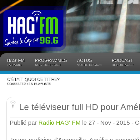
Panneau de gestion des cookies
HAG’ FM
PROGRAMMES
ACTUS
PODCAST
LA RADIO
NOS ÉMISSIONS
VOTRE RÉGION
REPORTAGES
C’ÉTAIT QUOI CE TITRE?
CONSULTEZ LES PLAYLISTS
Le téléviseur full HD pour Amél
Publié par
Radio HAG' FM
le 27 - Nov - 2015
- C
Jeune auditrice d’Acqueville, Amélie a remporté 