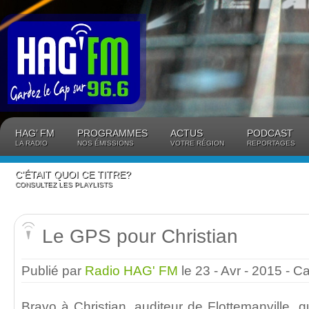
Panneau de gestion des cookies
HAG’ FM
PROGRAMMES
ACTUS
PODCAST
LA RADIO
NOS ÉMISSIONS
VOTRE RÉGION
REPORTAGES
C’ÉTAIT QUOI CE TITRE?
CONSULTEZ LES PLAYLISTS
Le GPS pour Christian
Publié par
Radio HAG' FM
le 23 - Avr - 2015
- C
Bravo à Christian, auditeur de Flottemanville,