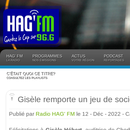
Panneau de gestion des cookies
HAG’ FM
PROGRAMMES
ACTUS
PODCAST
LA RADIO
NOS ÉMISSIONS
VOTRE RÉGION
REPORTAGES
C’ÉTAIT QUOI CE TITRE?
CONSULTEZ LES PLAYLISTS
Gisèle remporte un jeu de soci
Publié par
Radio HAG' FM
le 12 - Déc - 2022
- C
Félicitations à
Gisèle Hébert
, auditrice de Che