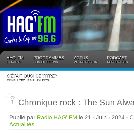
Panneau de gestion des cookies
HAG’ FM
PROGRAMMES
ACTUS
PODCAST
LA RADIO
NOS ÉMISSIONS
VOTRE RÉGION
REPORTAGES
C’ÉTAIT QUOI CE TITRE?
CONSULTEZ LES PLAYLISTS
Chronique rock : The Sun Alw
Publié par
Radio HAG' FM
le 21 - Juin - 2024
- 
Actualités