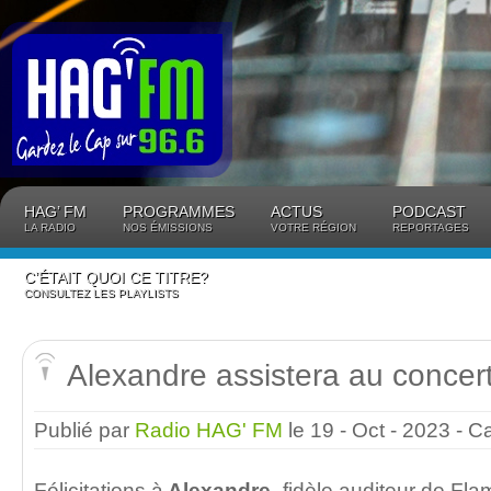
Panneau de gestion des cookies
HAG’ FM
PROGRAMMES
ACTUS
PODCAST
LA RADIO
NOS ÉMISSIONS
VOTRE RÉGION
REPORTAGES
C’ÉTAIT QUOI CE TITRE?
CONSULTEZ LES PLAYLISTS
Alexandre assistera au concer
Publié par
Radio HAG' FM
le 19 - Oct - 2023
- C
Félicitations à
Alexandre
, fidèle auditeur de Fl