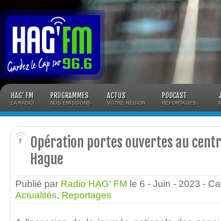
Panneau de gestion des cookies
HAG’ FM
PROGRAMMES
ACTUS
PODCAST
LA RADIO
NOS ÉMISSIONS
VOTRE RÉGION
REPORTAGES
Opération portes ouvertes au centr
Hague
Publié par
Radio HAG' FM
le 6 - Juin - 2023
- Ca
Actualités
,
Reportages