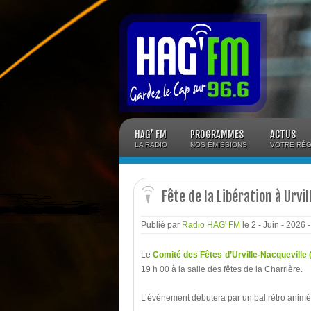
Panneau de gestion des cookies
HAG’ FM
PROGRAMMES
ACTUS
LA RADIO
NOS ÉMISSIONS
VOTRE RÉG
Fête de la Libération à Urvi
Publié par
Radio HAG' FM
le 2 - Juin - 2026
Le
Comité des Fêtes d’Urville-Nacqueville
19 h 00 à la salle des fêtes de la Charrière.
L’événement débutera par un bal rétro animé