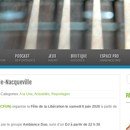
PODCAST
JEUX
BOUTIQUE
ESPACE PRO
ION
REPORTAGES
RADIO
GOODIES
ANNONCEURS
lle-Nacqueville
- Categories:
A la Une
,
Actualités
,
Reportages
P
 (CFUN)
organise la
Fête de la Libération le samedi 6 juin
2026
à partir de
 par le groupe
Ambiance Duo
, suivi d’un
DJ à partir de 22 h 30
.