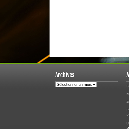
Archives
A
Archives
F
N
A
R
R
U
M