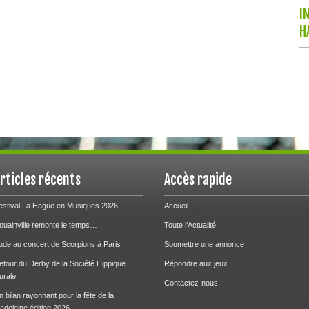
I
H
rticles récents
Accès rapide
estival La Hague en Musiques 2026
Accueil
ouainville remonte le temps…
Toute l’Actualité
ude au concert de Scorpions à Paris
Soumettre une annonce
etour du Derby de la Société Hippique
Répondre aux jeux
urale
Contactez-nous
n bilan rayonnant pour la fête de la
adeleine édition 2026