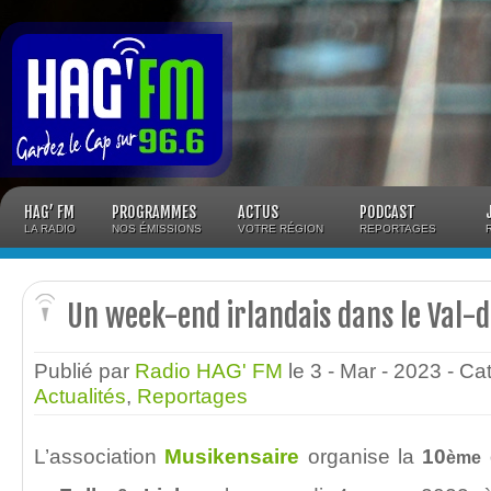
Panneau de gestion des cookies
HAG’ FM
PROGRAMMES
ACTUS
PODCAST
LA RADIO
NOS ÉMISSIONS
VOTRE RÉGION
REPORTAGES
Un week-end irlandais dans le Val-
Publié par
Radio HAG' FM
le 3 - Mar - 2023
- Ca
Actualités
,
Reportages
L’association
Musikensaire
organise la
10
ème