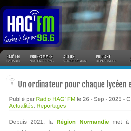
Panneau de gestion des cookies
HAG’ FM
PROGRAMMES
ACTUS
PODCAST
LA RADIO
NOS ÉMISSIONS
VOTRE RÉGION
REPORTAGES
Un ordinateur pour chaque lycéen
Publié par
Radio HAG' FM
le 26 - Sep - 2025
- C
Actualités
,
Reportages
Depuis 2021, la
Région Normandie
met à d