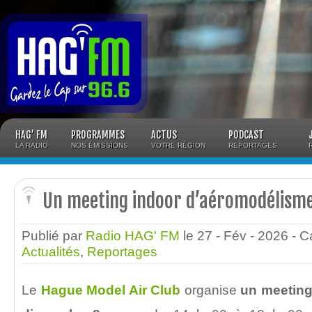
Panneau de gestion des cookies
HAG’ FM
PROGRAMMES
ACTUS
PODCAST
LA RADIO
NOS ÉMISSIONS
VOTRE RÉGION
REPORTAGES
Un meeting indoor d’aéromodélisme
Publié par
Radio HAG' FM
le 27 - Fév - 2026
- C
Actualités
,
Reportages
Le
Hague Model Air Club
organise
un meeting