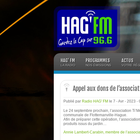
Panneau de gestion des cookies
HAG’ FM
PROGRAMMES
ACTUS
LA RADIO
NOS ÉMISSIONS
VOTRE RÉG
Appel aux dons de l’associa
Publié par
Radio HAG' FM
le 7 - Avr - 2023
-
Le 24 septembre prochain, l’association Ti’Mo
communale de Flottemanville-Hague.
Afin de préparer cette opération, l’associati
produits issus du jardin…
Annie Lambert-Carabin, membre de l’associa