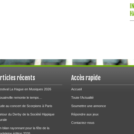
I
H
rticles récents
Accès rapide
estival La Hague en Musiques 2026
Accueil
ouainville remonte le temps…
Toute l’Actualité
ude au concert de Scorpions à Paris
Soumettre une annonce
etour du Derby de la Société Hippique
Répondre aux jeux
urale
Contactez-nous
n bilan rayonnant pour la fête de la
adeleine édition 2026