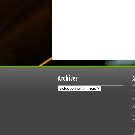
Archives
A
Archives
F
N
A
R
R
U
M