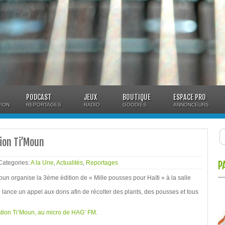
PODCAST
JEUX
BOUTIQUE
ESPACE PRO
ION
REPORTAGES
RADIO
GOODIES
ANNONCEURS
tion Ti’Moun
 Categories:
A la Une
,
Actualités
,
Reportages
P
un organise la 3ème édition de « Mille pousses pour Haïti » à la salle
on lance un appel aux dons afin de récolter des plants, des pousses et tous
tion Ti’Moun, au micro de HAG’ FM
.