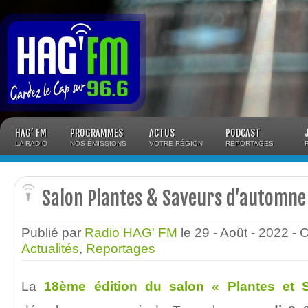
Panneau de gestion des cookies
HAG’ FM
PROGRAMMES
ACTUS
PODCAST
LA RADIO
NOS ÉMISSIONS
VOTRE RÉGION
REPORTAGES
Salon Plantes & Saveurs d’automne
Publié par
Radio HAG' FM
le 29 - Août - 2022
- 
Actualités
,
Reportages
La
18ème édition du salon « Plantes et 