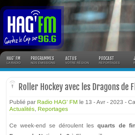
Panneau de gestion des cookies
HAG’ FM
PROGRAMMES
ACTUS
PODCAST
LA RADIO
NOS ÉMISSIONS
VOTRE RÉGION
REPORTAGES
Roller Hockey avec les Dragons de F
Publié par
Radio HAG' FM
le 13 - Avr - 2023
- C
Actualités
,
Reportages
Ce week-end se déroulent les
quarts de f