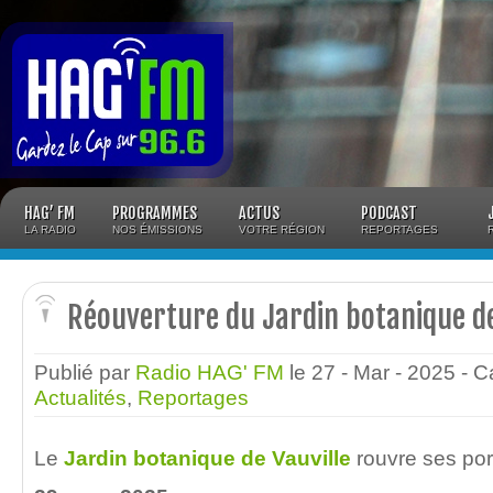
Panneau de gestion des cookies
HAG’ FM
PROGRAMMES
ACTUS
PODCAST
LA RADIO
NOS ÉMISSIONS
VOTRE RÉGION
REPORTAGES
Réouverture du Jardin botanique de
Publié par
Radio HAG' FM
le 27 - Mar - 2025
- C
Actualités
,
Reportages
Le
Jardin botanique de Vauville
rouvre ses por