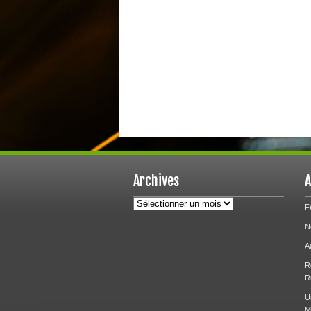
Archives
A
Archives
F
N
A
R
R
U
M