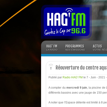
Panneau de gestion des cookies
HAG’ FM
PROGRAMMES
ACTUS
LA RADIO
NOS ÉMISSIONS
VOTRE RÉG
Réouverture du centre aqua
Publié par
Radio HAG' FM
le 7 - Juin - 2021
A compter du
mercredi 9 juin
, la piscine d
différents bassins avec une jauge de 150 pe
A noter que l’Espace détente est limité à 8 p