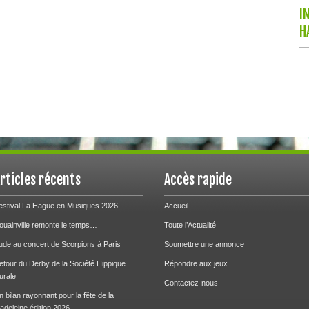
I
H
rticles récents
Accès rapide
estival La Hague en Musiques 2026
Accueil
ouainville remonte le temps…
Toute l’Actualité
ude au concert de Scorpions à Paris
Soumettre une annonce
etour du Derby de la Société Hippique
Répondre aux jeux
urale
Contactez-nous
n bilan rayonnant pour la fête de la
adeleine édition 2026