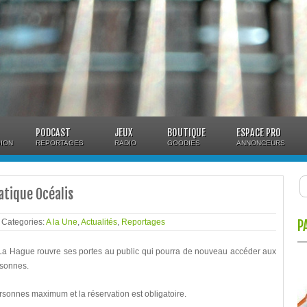
PODCAST
JEUX
BOUTIQUE
ESPACE PRO
ION
REPORTAGES
RADIO
GOODIES
ANNONCEURS
tique Océalis
- Categories:
A la Une
,
Actualités
,
Reportages
P
e La Hague rouvre ses portes au public qui pourra de nouveau accéder aux
rsonnes.
ersonnes maximum et la réservation est obligatoire.