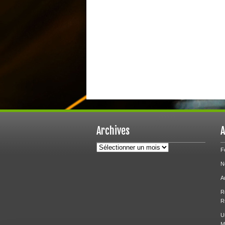
Archives
A
Archives
F
N
A
R
R
U
M