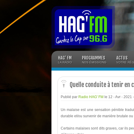
Panneau de gestion des cookies
HAG’ FM
PROGRAMMES
ACTUS
LA RADIO
NOS ÉMISSIONS
VOTRE RÉG
Quelle conduite à tenir en 
Publié par
Radio HAG' FM
le 12 - Avr - 2021
Un malaise est une sensation pénible tradui
durable et/ou survenir de manière brutale ou
Certains malaises sont dits graves, car ils p