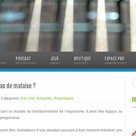
PODCAST
JEUX
BOUTIQUE
ESPACE PRO
ION
REPORTAGES
RADIO
GOODIES
ANNONCEURS
cas de malaise ?
- Categories:
A la Une
,
Actualités
,
Reportages
P
sant un trouble du fonctionnement de l’organisme. Il peut être fugace ou
 progressive.
euvent être révélateurs d’une situation pouvant à tout moment entraîner une