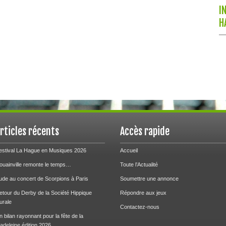
I
H
rticles récents
Accès rapide
estival La Hague en Musiques 2026
Accueil
ouainville remonte le temps…
Toute l’Actualité
ude au concert de Scorpions à Paris
Soumettre une annonce
etour du Derby de la Société Hippique
Répondre aux jeux
urale
Contactez-nous
n bilan rayonnant pour la fête de la
adeleine édition 2026