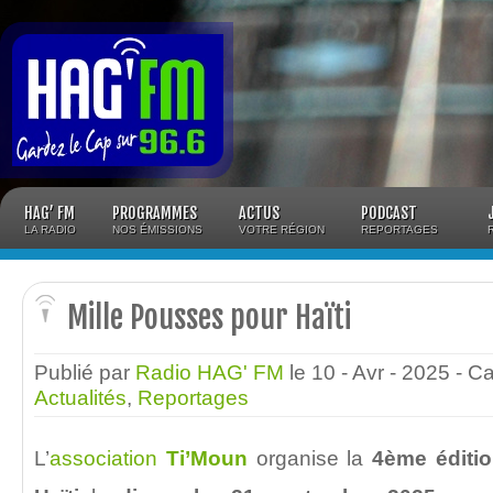
Panneau de gestion des cookies
HAG’ FM
PROGRAMMES
ACTUS
PODCAST
LA RADIO
NOS ÉMISSIONS
VOTRE RÉGION
REPORTAGES
Mille Pousses pour Haïti
Publié par
Radio HAG' FM
le 10 - Avr - 2025
- C
Actualités
,
Reportages
L’
association
Ti’Moun
organise la
4ème éditi