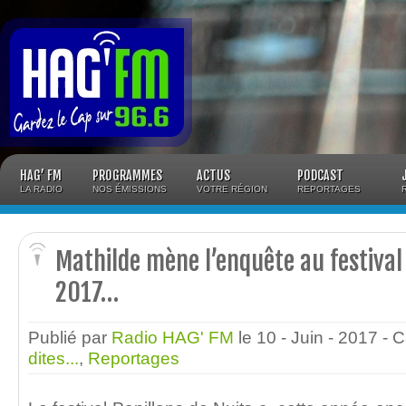
Panneau de gestion des cookies
HAG’ FM
PROGRAMMES
ACTUS
PODCAST
LA RADIO
NOS ÉMISSIONS
VOTRE RÉGION
REPORTAGES
Mathilde mène l’enquête au festival 
2017…
Publié par
Radio HAG' FM
le 10 - Juin - 2017
- 
dites...
,
Reportages