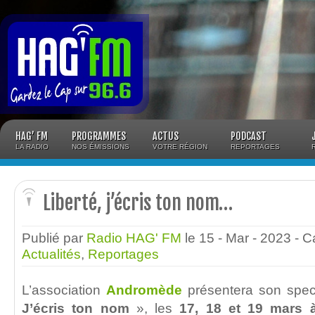
Panneau de gestion des cookies
HAG’ FM
PROGRAMMES
ACTUS
PODCAST
LA RADIO
NOS ÉMISSIONS
VOTRE RÉGION
REPORTAGES
Liberté, j’écris ton nom…
Publié par
Radio HAG' FM
le 15 - Mar - 2023
- C
Actualités
,
Reportages
L’association
Andromède
présentera son spec
J’écris ton nom
», les
17, 18 et 19 mars à