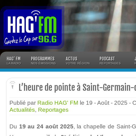
Panneau de gestion des cookies
HAG’ FM
PROGRAMMES
ACTUS
PODCAST
LA RADIO
NOS ÉMISSIONS
VOTRE RÉGION
REPORTAGES
L’heure de pointe à Saint-Germain
Publié par
Radio HAG' FM
le 19 - Août - 2025
- 
Actualités
,
Reportages
Du
19 au 24 août 2025
, la chapelle de Saint