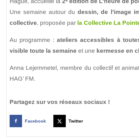
Hague, accueille la
2
ᵉ édition de L’heure de po
Une semaine autour du
dessin, de l’image i
collective
, proposée par
la Collective La Point
Au programme :
ateliers accessibles à toute
visible toute la semaine
et une
kermesse en c
Anna Lejemmetel, membre du collectif et animatr
HAG’ FM.
Partagez sur vos réseaux sociaux !
Facebook
Twitter