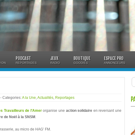
PODCAST
JEUX
BOUTIQUE
ESPACE PRO
ION
REPORTAGES
RADIO
GOODIES
ANNONCEURS
3
- Categories:
A la Une
,
Actualités
,
Reportages
P
s Travailleurs de l’Amer
organise une
action solidaire
en reversant une
ère de Noël à la SNSM
.
rasserie, au micro de HAG’ FM.