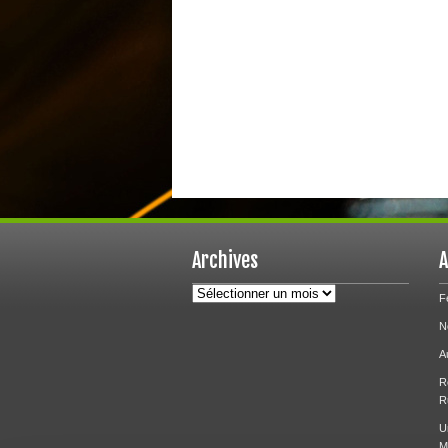
Archives
A
Archives
F
N
A
R
R
U
M