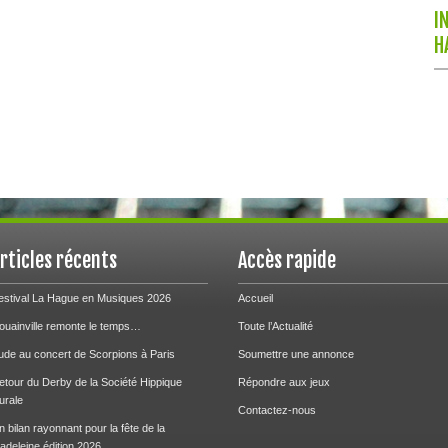
I
H
rticles récents
Accès rapide
estival La Hague en Musiques 2026
Accueil
ouainville remonte le temps…
Toute l’Actualité
ude au concert de Scorpions à Paris
Soumettre une annonce
etour du Derby de la Société Hippique
Répondre aux jeux
urale
Contactez-nous
n bilan rayonnant pour la fête de la
adeleine édition 2026