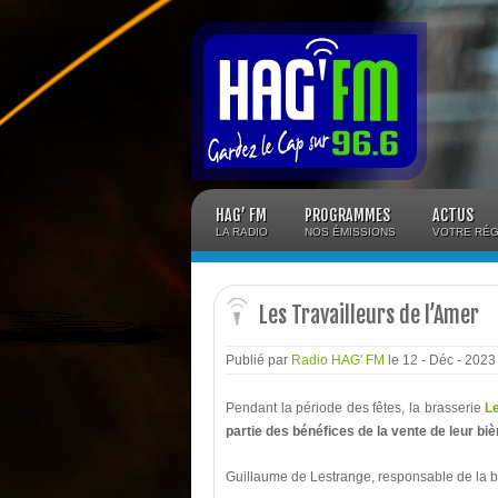
Panneau de gestion des cookies
HAG’ FM
PROGRAMMES
ACTUS
LA RADIO
NOS ÉMISSIONS
VOTRE RÉG
Les Travailleurs de l’Amer
Publié par
Radio HAG' FM
le 12 - Déc - 202
Pendant la période des fêtes, la brasserie
Le
partie des bénéfices de la vente de leur bi
Guillaume de Lestrange, responsable de la b