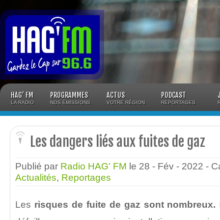
Panneau de gestion des cookies
HAG’ FM
PROGRAMMES
ACTUS
PODCAST
LA RADIO
NOS ÉMISSIONS
VOTRE RÉGION
REPORTAGES
Les dangers liés aux fuites de gaz
Publié par
Radio HAG' FM
le 28 - Fév - 2022
- C
Actualités
,
Reportages
Les
risques de fuite de gaz sont nombreux.