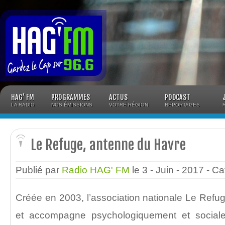
Panneau de gestion des cookies
HAG’ FM
PROGRAMMES
ACTUS
PODCAST
LA RADIO
NOS ÉMISSIONS
VOTRE RÉGION
REPORTAGES
Le Refuge, antenne du Havre
Publié par
Radio HAG' FM
le 3 - Juin - 2017
- Ca
Créée en 2003, l’association nationale Le Ref
et accompagne psychologiquement et sociale