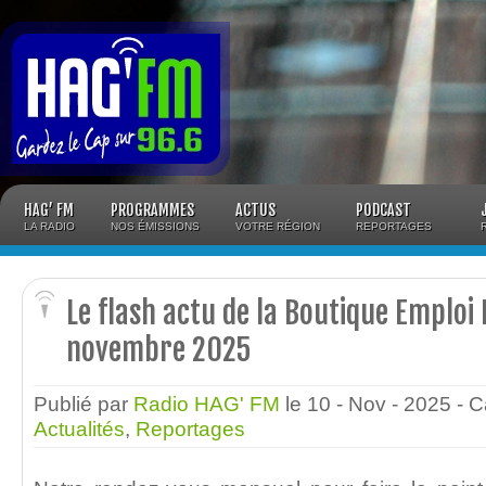
Panneau de gestion des cookies
HAG’ FM
PROGRAMMES
ACTUS
PODCAST
LA RADIO
NOS ÉMISSIONS
VOTRE RÉGION
REPORTAGES
Le flash actu de la Boutique Emploi
novembre 2025
Publié par
Radio HAG' FM
le 10 - Nov - 2025
- C
Actualités
,
Reportages