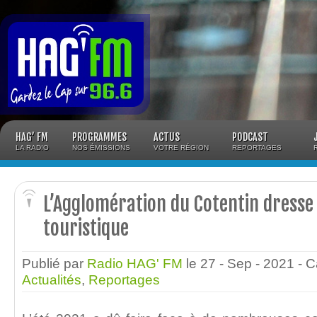
Panneau de gestion des cookies
HAG’ FM
PROGRAMMES
ACTUS
PODCAST
LA RADIO
NOS ÉMISSIONS
VOTRE RÉGION
REPORTAGES
L’Agglomération du Cotentin dresse l
touristique
Publié par
Radio HAG' FM
le 27 - Sep - 2021
- C
Actualités
,
Reportages