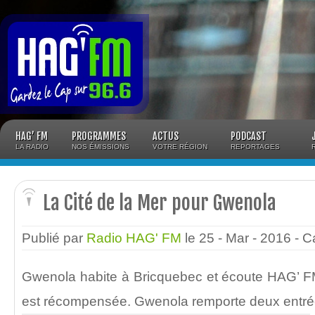
Panneau de gestion des cookies
HAG’ FM
PROGRAMMES
ACTUS
PODCAST
LA RADIO
NOS ÉMISSIONS
VOTRE RÉGION
REPORTAGES
La Cité de la Mer pour Gwenola
Publié par
Radio HAG' FM
le 25 - Mar - 2016
- C
Gwenola habite à Bricquebec et écoute HAG’ FM 
est récompensée. Gwenola remporte deux entrées