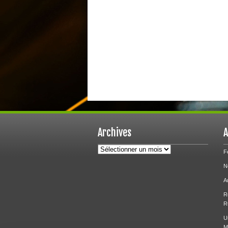
Archives
A
Archives
F
N
A
R
R
U
M