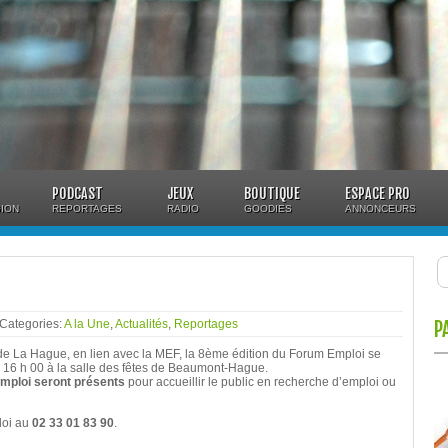
PODCAST
JEUX
BOUTIQUE
ESPACE PRO
ION
REPORTAGES
RADIO
GOODIES
ANNONCEURS
 Categories:
A la Une
,
Actualités
,
Reportages
P
e La Hague, en lien avec la MEF, la 8ème édition du Forum Emploi se
 à 16 h 00 à la salle des fêtes de Beaumont-Hague.
’emploi seront présents
pour accueillir le public en recherche d’emploi ou
loi au
02 33 01 83 90
.