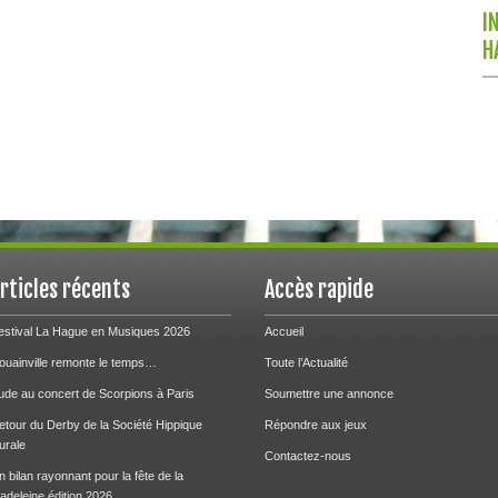
I
H
rticles récents
Accès rapide
estival La Hague en Musiques 2026
Accueil
ouainville remonte le temps…
Toute l’Actualité
ude au concert de Scorpions à Paris
Soumettre une annonce
etour du Derby de la Société Hippique
Répondre aux jeux
urale
Contactez-nous
n bilan rayonnant pour la fête de la
adeleine édition 2026