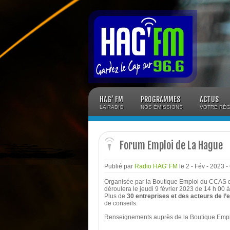
Panneau de gestion des cookies
HAG’ FM
PROGRAMMES
ACTUS
LA RADIO
NOS ÉMISSIONS
VOTRE RÉG
Forum Emploi de La Hague
Publié par
Radio HAG' FM
le 2 - Fév - 2023
-
Organisée par la Boutique Emploi du CCAS d
déroulera le jeudi 9 février 2023 de 14 h 00
Plus de
30 entreprises et des acteurs de l
de conseils.
Renseignements auprès de la Boutique Emp