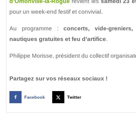
d’Omonville-la-Rogue
revient les
samedi 23 e
pour un week-end festif et convivial.
Au programme :
concerts, vide-greniers
nautiques gratuites et
feu d’artifice
.
Philippe Morisse, président du collectif organis
Partagez sur vos réseaux sociaux !
Facebook
Twitter