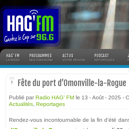
Panneau de gestion des cookies
HAG’ FM
PROGRAMMES
ACTUS
PODCAST
LA RADIO
NOS ÉMISSIONS
VOTRE RÉGION
REPORTAGES
Fête du port d’Omonville-la-Rogue
Publié par
Radio HAG' FM
le 13 - Août - 2025
- 
Actualités
,
Reportages
Rendez-vous incontournable de la fin d’été dan