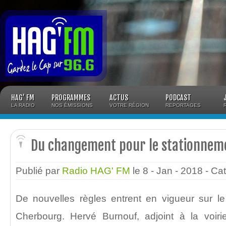
Panneau de gestion des cookies
HAG’ FM
PROGRAMMES
ACTUS
PODCAST
LA RADIO
NOS ÉMISSIONS
VOTRE RÉGION
REPORTAGES
Du changement pour le stationnem
Publié par
Radio HAG' FM
le 8 - Jan - 2018
- Ca
De nouvelles règles entrent en vigueur sur le
Cherbourg. Hervé Burnouf, adjoint à la voir