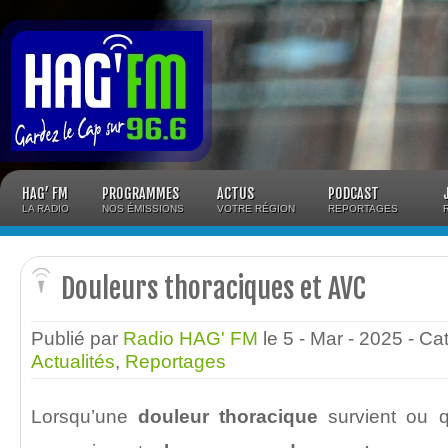
Panneau de gestion des cookies
HAG’ FM
PROGRAMMES
ACTUS
PODCAST
LA RADIO
NOS ÉMISSIONS
VOTRE RÉGION
REPORTAGES
Douleurs thoraciques et AVC
Publié par
Radio HAG' FM
le 5 - Mar - 2025
- Ca
Actualités
,
Reportages
Lorsqu’une
douleur thoracique
survient ou 