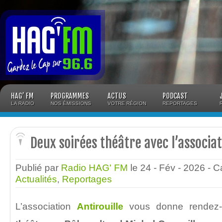
Panneau de gestion des cookies
HAG’ FM
PROGRAMMES
ACTUS
PODCAST
LA RADIO
NOS ÉMISSIONS
VOTRE RÉGION
REPORTAGES
Deux soirées théâtre avec l’associat
Publié par
Radio HAG' FM
le 24 - Fév - 2026
- C
Actualités
,
Reportages
L’association
Antirouille
vous donne rendez