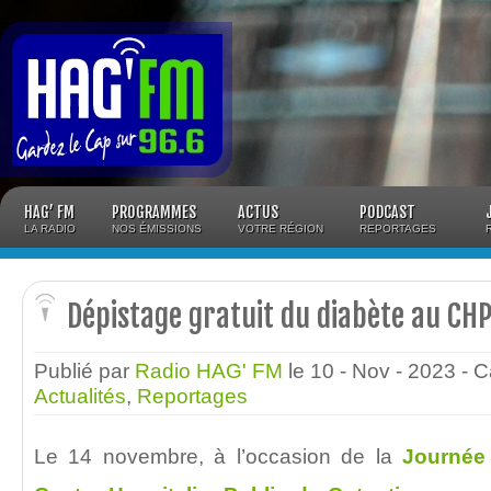
Panneau de gestion des cookies
HAG’ FM
PROGRAMMES
ACTUS
PODCAST
LA RADIO
NOS ÉMISSIONS
VOTRE RÉGION
REPORTAGES
Dépistage gratuit du diabète au CH
Publié par
Radio HAG' FM
le 10 - Nov - 2023
- C
Actualités
,
Reportages
Le 14 novembre, à l’occasion de la
Journée