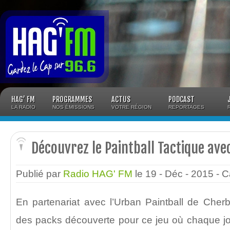
Panneau de gestion des cookies
HAG’ FM
PROGRAMMES
ACTUS
PODCAST
LA RADIO
NOS ÉMISSIONS
VOTRE RÉGION
REPORTAGES
Découvrez le Paintball Tactique ave
Publié par
Radio HAG' FM
le 19 - Déc - 2015
- C
En partenariat avec l’Urban Paintball de Cher
des packs découverte pour ce jeu où chaque jou