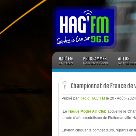
Panneau de gestion des cookies
HAG’ FM
PROGRAMMES
ACTUS
LA RADIO
NOS ÉMISSIONS
VOTRE RÉG
Championnat de France de v
Publié par
Radio HAG' FM
le 20 - Août - 202
Le
Hague Model Air Club
accueille le
Cham
terrain d’aéromodélisme de Flottemanville-H
Environ cinquante compétiteurs, répartis en tr