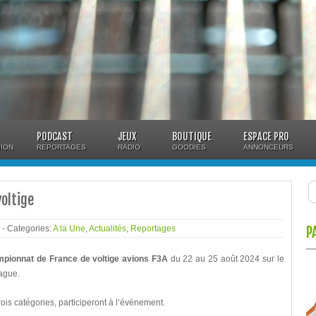
PODCAST
JEUX
BOUTIQUE
ESPACE PRO
ION
REPORTAGES
RADIO
GOODIES
ANNONCEURS
oltige
4
- Categories:
A la Une
,
Actualités
,
Reportages
P
pionnat de France de voltige avions F3A
du 22 au 25 août 2024 sur le
ague.
ois catégories, participeront à l’événement.