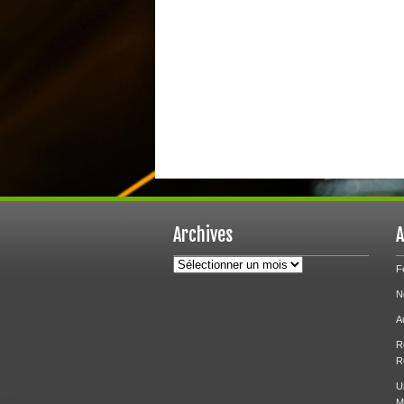
Archives
A
Archives
F
N
A
R
R
U
M