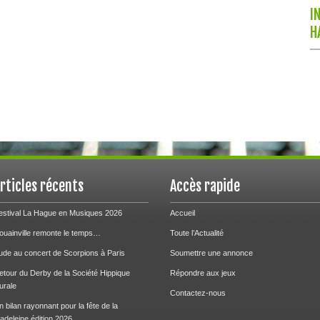
I
H
rticles récents
Accès rapide
estival La Hague en Musiques 2026
Accueil
ouainville remonte le temps…
Toute l’Actualité
ude au concert de Scorpions à Paris
Soumettre une annonce
etour du Derby de la Société Hippique
Répondre aux jeux
urale
Contactez-nous
n bilan rayonnant pour la fête de la
adeleine édition 2026