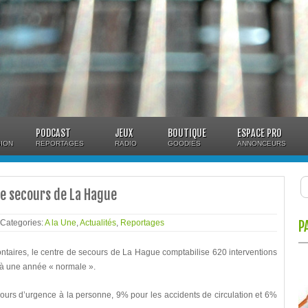
PODCAST
JEUX
BOUTIQUE
ESPACE PRO
ION
REPORTAGES
RADIO
GOODIES
ANNONCEURS
de secours de La Hague
 Categories:
A la Une
,
Actualités
,
Reportages
P
ontaires, le centre de secours de La Hague comptabilise 620 interventions
 à une année « normale ».
cours d’urgence à la personne, 9% pour les accidents de circulation et 6%