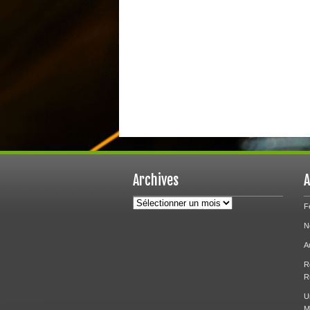
Archives
A
Archives
F
N
A
R
R
U
M