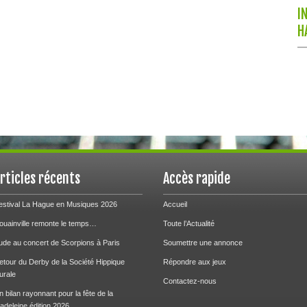
I
H
rticles récents
Accès rapide
estival La Hague en Musiques 2026
Accueil
ouainville remonte le temps…
Toute l’Actualité
ude au concert de Scorpions à Paris
Soumettre une annonce
etour du Derby de la Société Hippique
Répondre aux jeux
urale
Contactez-nous
n bilan rayonnant pour la fête de la
adeleine édition 2026