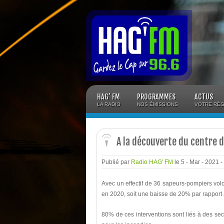
Panneau de gestion des cookies
HAG’ FM
PROGRAMMES
ACTUS
LA RADIO
NOS ÉMISSIONS
VOTRE RÉG
A la découverte du centre 
Publié par
Radio HAG' FM
le 5 - Mar - 2021
-
Avec un effectif de 36 sapeurs-pompiers vol
en 2020, soit une baisse de 20% par rapport
80% de ces interventions sont liés à des se