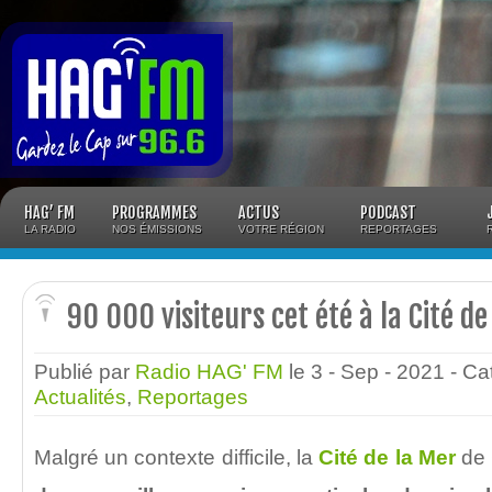
Panneau de gestion des cookies
HAG’ FM
PROGRAMMES
ACTUS
PODCAST
LA RADIO
NOS ÉMISSIONS
VOTRE RÉGION
REPORTAGES
90 000 visiteurs cet été à la Cité de
Publié par
Radio HAG' FM
le 3 - Sep - 2021
- Ca
Actualités
,
Reportages
Malgré un contexte difficile, la
Cité de la Mer
de 