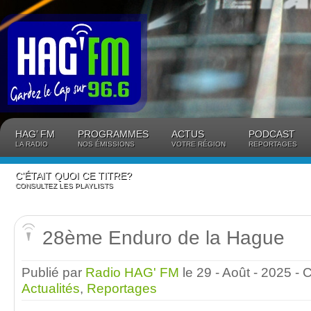
Panneau de gestion des cookies
HAG’ FM
PROGRAMMES
ACTUS
PODCAST
LA RADIO
NOS ÉMISSIONS
VOTRE RÉGION
REPORTAGES
C’ÉTAIT QUOI CE TITRE?
CONSULTEZ LES PLAYLISTS
28ème Enduro de la Hague
Publié par
Radio HAG' FM
le 29 - Août - 2025
- 
Actualités
,
Reportages