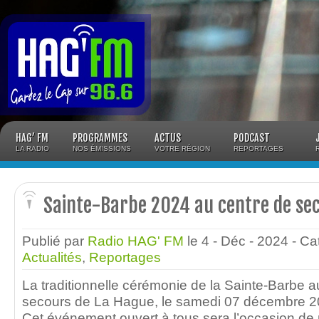
Panneau de gestion des cookies
HAG’ FM
PROGRAMMES
ACTUS
PODCAST
LA RADIO
NOS ÉMISSIONS
VOTRE RÉGION
REPORTAGES
Sainte-Barbe 2024 au centre de se
Publié par
Radio HAG' FM
le 4 - Déc - 2024
- Ca
Actualités
,
Reportages
La traditionnelle cérémonie de la Sainte-Barbe a
secours de La Hague, le samedi 07 décembre 20
Cet événement ouvert à tous sera l’occasion d